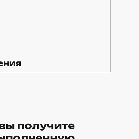
ения
 вы получите
ыполненную