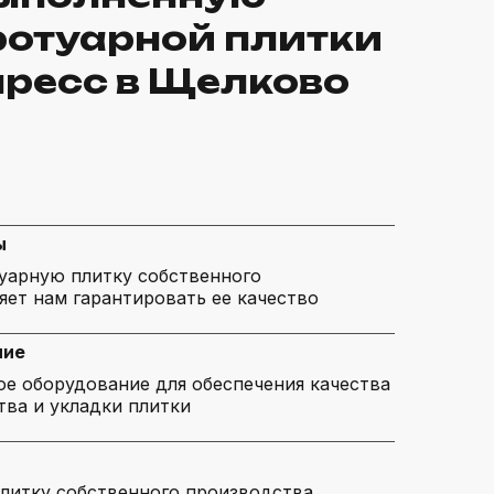
ротуарной плитки
пресс в Щелково
ы
туарную плитку собственного
яет нам гарантировать ее качество
ние
е оборудование для обеспечения качества
тва и укладки плитки
литку собственного производства,