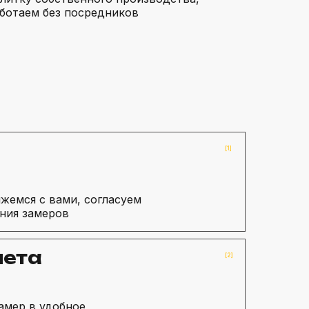
аботаем без посредников
[1]
яжемся с вами, согласуем
ния замеров
мета
[2]
амер в удобное