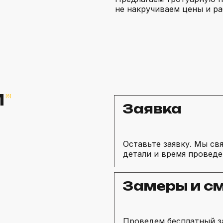
не накручиваем цены и р
М
[6]
Заявка
Оставьте заявку. Мы св
детали и время проведе
Замеры и с
Проведем бесплатный з