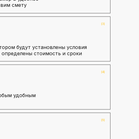
овим смету
[3]
тором будут установлены условия
 определены стоимость и сроки
[4]
любым удобным
[5]