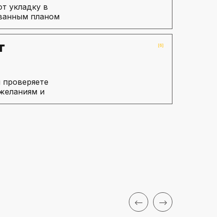
т укладку в
ованным планом
т
[6]
 проверяете
желаниям и
<--
-->