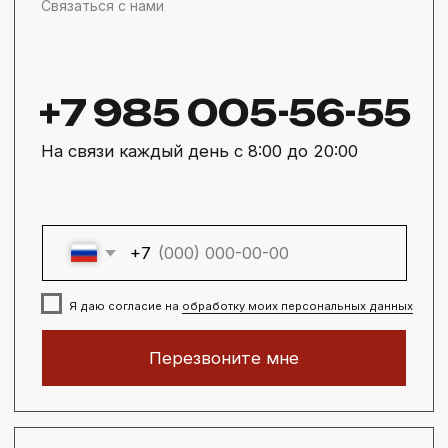
Фигурная плитка
Бетонные изделия
Услуги
Укладка тротуарной плитки
Доставка материалов
Дорожные работы
Клиентам
Доставка и оплата
О компании
Галерея работ
Контакты
Политика конфиденциальности
Реквизиты
Источники фото
Информация на сайте не является публичной офертой
Разработка сайта