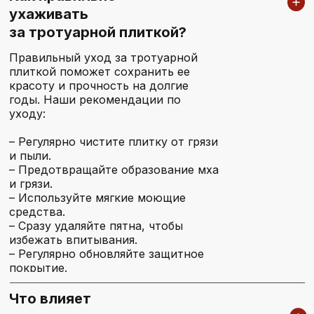
Telegram
ухаживать
за тротуарной плиткой?
WhatsApp
plitkazubcovo@yandex.ru
Правильный уход за тротуарной
плиткой поможет сохранить ее
красоту и прочность на долгие
годы. Наши рекомендации по
Склад и производство
уходу:
– Регулярно чистите плитку от грязи
Московская область, Ногинский район
деревня Ново Зубцово
и пыли.
– Предотвращайте образование мха
и грязи.
– Используйте мягкие моющие
средства.
– Сразу удаляйте пятна, чтобы
избежать впитывания.
– Регулярно обновляйте защитное
покрытие.
Что влияет