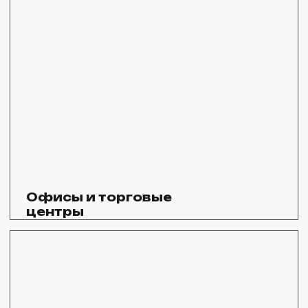
Обратившись к нам,
вы получите
профессионально
выполненную работу
по укладке
тротуарной плитки
и брусчатки
вибпропресс
в Электростали
Качественные материалы
В работе используем тротуарную плитку
собственного производства, что позволяет
нам гарантировать ее качество
Современное оборудование