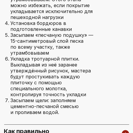
КОНТАКТЫ
можно избежать, если покрытие
укладывается исключительно для
пешеходной нагрузки
Связаться с нами
Установка бордюров в
подготовленные канавки
Засыпаем «песчаную подушку» —
15-сантиметровый слой песка
+7 985 005-56-55
по всему участку, также
На связи каждый день с 8:00 до 20:00
утрамбовываем
Укладка тротуарной плитки.
Выкладывая из неё заранее
утверждённый рисунок, мастера
+7
будут простукивать каждую
плиточку с помощью
Я даю согласие на
обработку моих персональных данных
специального молотка,
контролируя точность укладки
Перезвоните мне
Засыпаем щели: заполняем
цементно-песчаной смесью
и проливаем водой.
Мессенжеры и почта
Как правильно