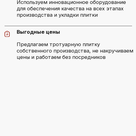
Замеры и смета
[2]
Проведем бесплатный замер в удобное
для вас время и подготовим смету
Договор
[3]
Заключим договор, в котором будут
установлены условия нашего
сотрудничества, определены
стоимость и сроки
Оплата
[4]
Оплата производится любым
удобным для вас способом