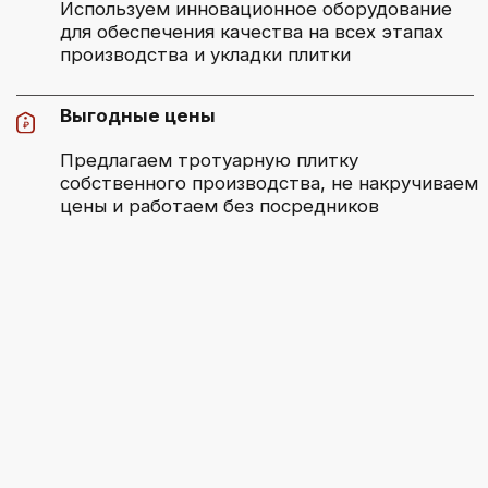
Замеры и смета
[2]
Проведем бесплатный замер в удобное
для вас время и подготовим смету
Договор
[3]
Заключим договор, в котором будут
установлены условия нашего
сотрудничества, определены
стоимость и сроки
Оплата
[4]
Оплата производится любым
удобным для вас способом