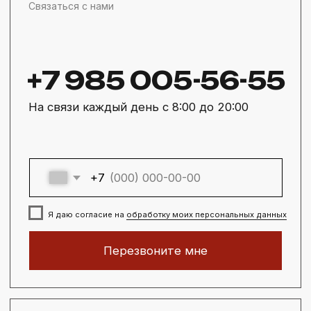
Фигурная плитка
Бетонные изделия
Услуги
Укладка тротуарной плитки
Доставка материалов
Дорожные работы
Клиентам
Доставка и оплата
О компании
Галерея работ
Контакты
Политика конфиденциальности
Реквизиты
Источники фото
Информация на сайте не является публичной офертой
Разработка сайта