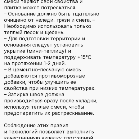
смеси теряют свои свойства и
плитка может потрескаться.
Киржач
– Основание должно быть тщательно
очищено от наледи, грязи и снега. –
Необходимо использовать только
теплый песок и щебень.
– Для подготовки территории и
Электрогорск
основания следует установить
укрытие (мини-теплицу) и
поддерживать температуру +15°C
на протяжении 1-2 дней.
Черноголовка
– В цементно-песчаную смесь
добавляются противоморозные
добавки, чтобы улучшить ее
свойства при низких температурах.
– Затирка швов должна
Щелково
производиться сразу после укладки,
используя теплые смеси, чтобы
предотвратить их растрескивание.
Электросталь
Соблюдение этих правил
и технологий позволяет выполнить
качественную укладку тротуарной