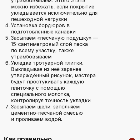
утрамбовываем. Этого этапа
КОНТАКТЫ
можно избежать, если покрытие
укладывается исключительно для
пешеходной нагрузки
Связаться с нами
Установка бордюров в
подготовленные канавки
Засыпаем «песчаную подушку» —
+7 985 005-56-55
15-сантиметровый слой песка
по всему участку, также
На связи каждый день с 8:00 до 20:00
утрамбовываем
Укладка тротуарной плитки.
Выкладывая из неё заранее
утверждённый рисунок, мастера
+7
будут простукивать каждую
плиточку с помощью
Я даю согласие на
обработку моих персональных данных
специального молотка,
контролируя точность укладки
Перезвоните мне
Засыпаем щели: заполняем
цементно-песчаной смесью
и проливаем водой.
Мессенжеры и почта
Как правильно