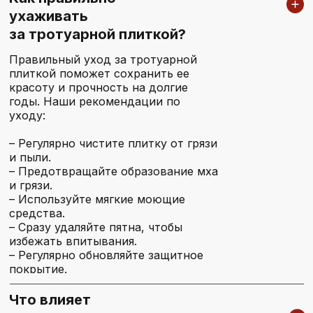
Telegram
ухаживать
за тротуарной плиткой?
WhatsApp
plitkazubcovo@yandex.ru
Правильный уход за тротуарной
плиткой поможет сохранить ее
красоту и прочность на долгие
годы. Наши рекомендации по
Склад и производство
уходу:
– Регулярно чистите плитку от грязи
Московская область, Ногинский район
деревня Ново Зубцово
и пыли.
– Предотвращайте образование мха
и грязи.
– Используйте мягкие моющие
средства.
– Сразу удаляйте пятна, чтобы
избежать впитывания.
– Регулярно обновляйте защитное
покрытие.
Что влияет