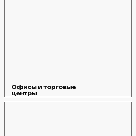
Обратившись к нам,
вы получите
профессионально
выполненную работу
по укладке
тротуарной плитки
и брусчатки
вибпропресс
в Киржаче
Качественные материалы
В работе используем тротуарную плитку
собственного производства, что позволяет
нам гарантировать ее качество
Современное оборудование