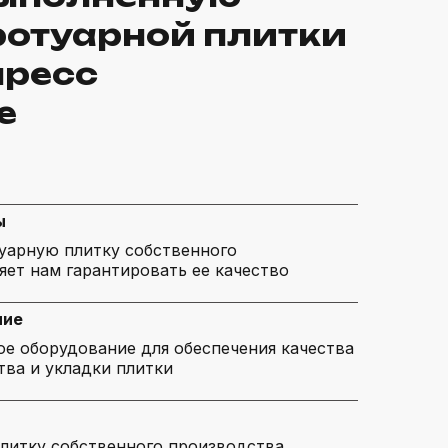
ротуарной плитки
пресс
е
ы
туарную плитку собственного
яет нам гарантировать ее качество
ние
е оборудование для обеспечения качества
тва и укладки плитки
литку собственного производства,