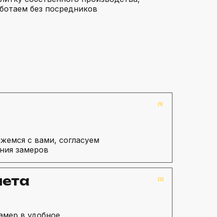
аботаем без посредников
[1]
яжемся с вами, согласуем
ния замеров
мета
[2]
амер в удобное