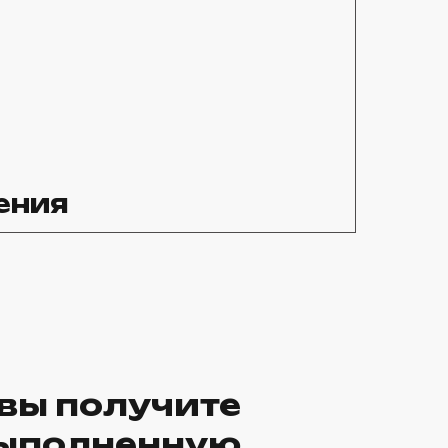
ения
 вы получите
ыполненную