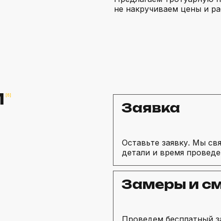
не накручиваем цены и р
М
[6]
Заявка
Оставьте заявку. Мы св
детали и время проведе
Замеры и с
Проведем бесплатный з