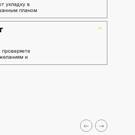
т укладку в
ованным планом
т
[6]
 проверяете
желаниям и
<--
-->