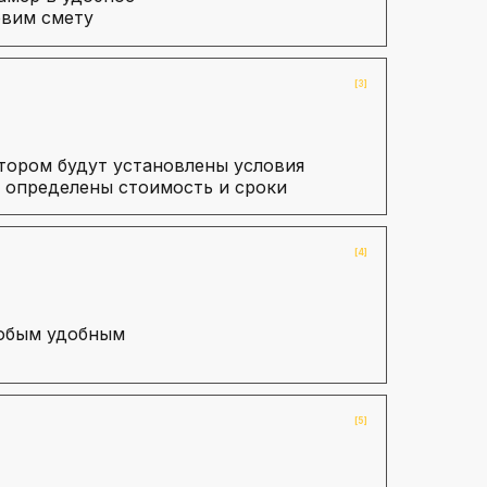
овим смету
[3]
тором будут установлены условия
 определены стоимость и сроки
[4]
любым удобным
[5]